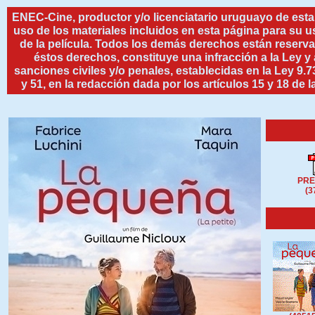
ENEC-Cine, productor y/o licenciatario uruguayo de esta 
uso de los materiales incluidos en esta página para su u
de la película. Todos los demás derechos están reserva
éstos derechos, constituye una infracción a la Ley y 
sanciones civiles y/o penales, establecidas en la Ley 9.7
y 51, en la redacción dada por los artículos 15 y 18 de 
PRE
(3