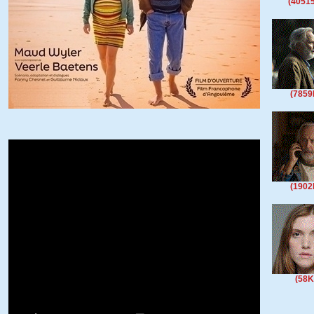
(4051
(785
(190
(58